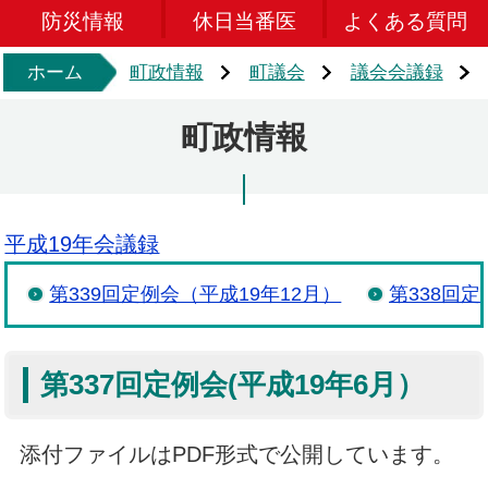
防災情報
休日当番医
よくある質問
ホーム
町政情報
町議会
議会会議録
町政情報
平成19年会議録
第339回定例会（平成19年12月）
第338回
第337回定例会(平成19年6月）
添付ファイルはPDF形式で公開しています。