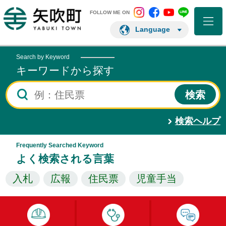
矢吹町 Instagram
矢吹町 Facebo
矢吹町 You
矢吹町 L
矢吹町ホームページ
FOLLOW ME ON
Language
Search by Keyword
キーワードから探す
検索ヘルプ
Frequently Searched Keyword
よく検索される言葉
入札
広報
住民票
児童手当