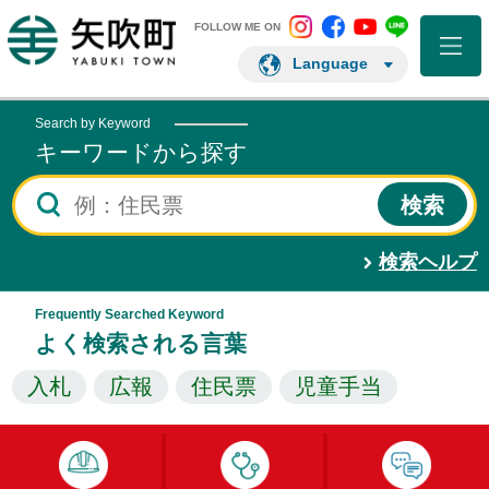
矢吹町 Instagram
矢吹町 Facebo
矢吹町 You
矢吹町 L
矢吹町ホームページ
FOLLOW ME ON
Language
Search by Keyword
キーワードから探す
検索ヘルプ
Frequently Searched Keyword
よく検索される言葉
入札
広報
住民票
児童手当