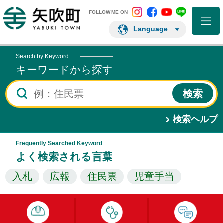
矢吹町 Instagram
矢吹町 Facebo
矢吹町 You
矢吹町 L
矢吹町ホームページ
FOLLOW ME ON
Language
Search by Keyword
キーワードから探す
検索ヘルプ
Frequently Searched Keyword
よく検索される言葉
入札
広報
住民票
児童手当