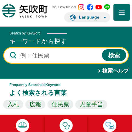
矢吹町 Instagram
矢吹町 Facebo
矢吹町 You
矢吹町 L
矢吹町ホームページ
FOLLOW ME ON
Language
Search by Keyword
キーワードから探す
検索ヘルプ
Frequently Searched Keyword
よく検索される言葉
入札
広報
住民票
児童手当