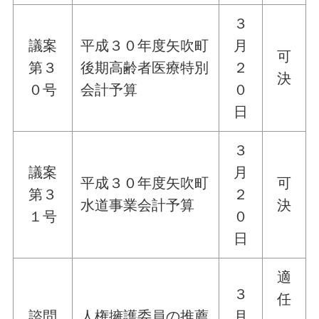
３
議案
平成３０年度矢吹町
月
可
第３
後期高齢者医療特別
２
決
０号
会計予算
０
日
３
議案
月
平成３０年度矢吹町
可
第３
２
水道事業会計予算
決
１号
０
日
適
３
任
諮問
人権擁護委員の推薦
月