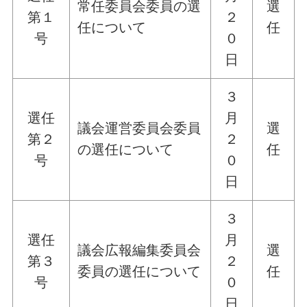
常任委員会委員の選
選
第１
２
任について
任
号
０
日
３
選任
月
議会運営委員会委員
選
第２
２
の選任について
任
号
０
日
３
選任
月
議会広報編集委員会
選
第３
２
委員の選任について
任
号
０
日