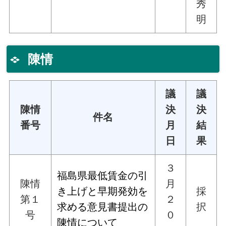
秀
明
陳情
議
議
陳情
決
決
件名
番号
月
結
日
果
３
福島県最低賃金の引
陳情
月
き上げと早期発効を
採
第１
２
求める意見書提出の
択
号
０
陳情について