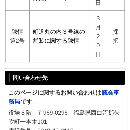
日
３
月
陳情
町道丸の内３号線の
採
２
第2号
舗装に関する陳情
択
０
日
問い合わせ先
このページに関するお問い合わせは
議会事
務局
です。
役場３階 〒969-0296 福島県西白河郡矢
吹町一本木101