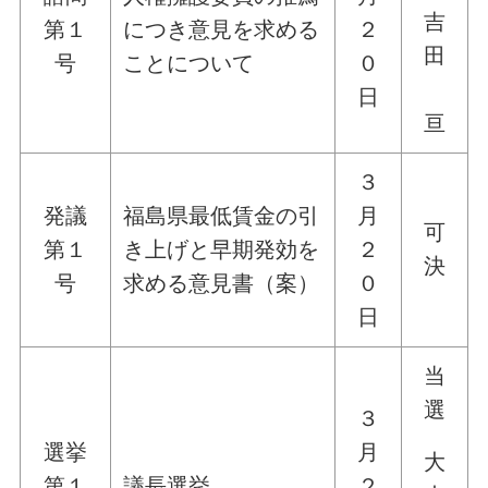
吉
第１
につき意見を求める
２
田
号
ことについて
０
日
亘
３
発議
福島県最低賃金の引
月
可
第１
き上げと早期発効を
２
決
号
求める意見書（案）
０
日
当
選
３
選挙
月
大
第１
議長選挙
２