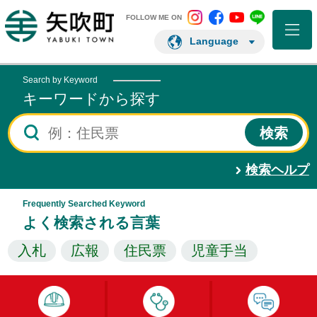
矢吹町 Instagram
矢吹町 Facebo
矢吹町 You
矢吹町 L
矢吹町ホームページ
FOLLOW ME ON
Language
Search by Keyword
キーワードから探す
検索ヘルプ
Frequently Searched Keyword
よく検索される言葉
入札
広報
住民票
児童手当