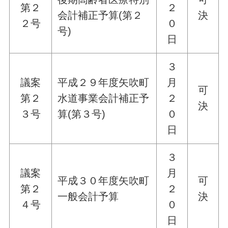
第２
２
会計補正予算(第２
決
２号
０
号)
日
３
議案
平成２９年度矢吹町
月
可
第２
水道事業会計補正予
２
決
３号
算(第３号)
０
日
３
議案
月
平成３０年度矢吹町
可
第２
２
一般会計予算
決
４号
０
日