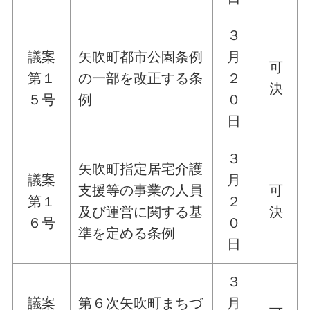
３
議案
矢吹町都市公園条例
月
可
第１
の一部を改正する条
２
決
５号
例
０
日
３
矢吹町指定居宅介護
議案
月
支援等の事業の人員
可
第１
２
及び運営に関する基
決
６号
０
準を定める条例
日
３
議案
第６次矢吹町まちづ
月