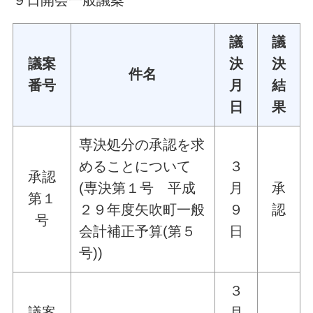
９日開会一般議案
議
議
議案
決
決
件名
番号
月
結
日
果
専決処分の承認を求
めることについて
３
承認
(専決第１号 平成
月
承
第１
２９年度矢吹町一般
９
認
号
会計補正予算(第５
日
号))
３
議案
月