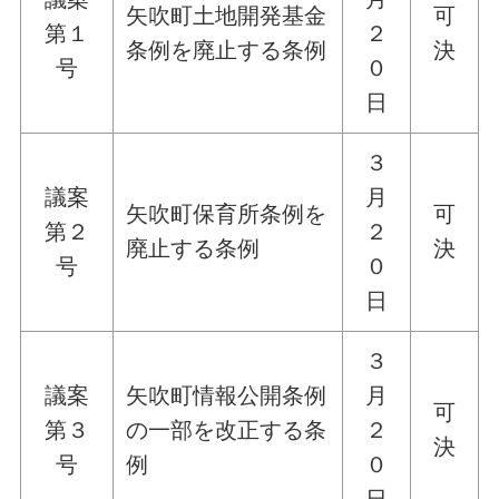
矢吹町土地開発基金
可
第１
２
条例を廃止する条例
決
号
０
日
３
議案
月
矢吹町保育所条例を
可
第２
２
廃止する条例
決
号
０
日
３
議案
矢吹町情報公開条例
月
可
第３
の一部を改正する条
２
決
号
例
０
日