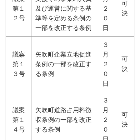
可
第１
及び運営に関する基
２
決
２号
準等を定める条例の
０
一部を改正する条例
日
３
議案
矢吹町企業立地促進
月
可
第１
条例の一部を改正す
２
決
３号
る条例
０
日
３
議案
矢吹町道路占用料徴
月
可
第１
収条例の一部を改正
２
決
４号
する条例
０
日