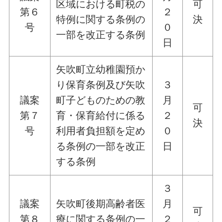
区域における町税の
可
第６
２
特例に関する条例の
決
号
０
一部を改正する条例
日
矢吹町立幼稚園預か
り保育条例及び矢吹
３
議案
町子どものための教
月
可
第７
育・保育給付に係る
２
決
号
利用者負担額を定め
０
る条例の一部を改正
日
する条例
３
議案
矢吹町後期高齢者医
月
可
第８
療に関する条例の一
２