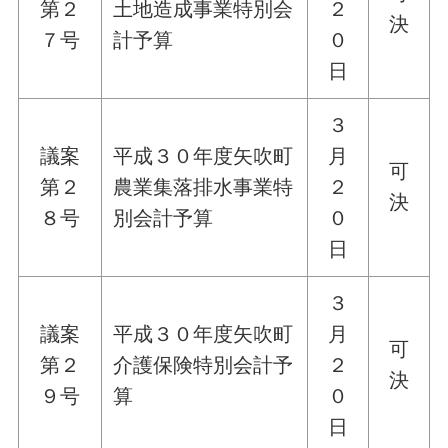
第２
土地造成事業特別会
２
決
７号
計予算
０
日
３
議案
平成３０年度矢吹町
月
可
第２
農業集落排水事業特
２
決
８号
別会計予算
０
日
３
議案
平成３０年度矢吹町
月
可
第２
介護保険特別会計予
２
決
９号
算
０
日