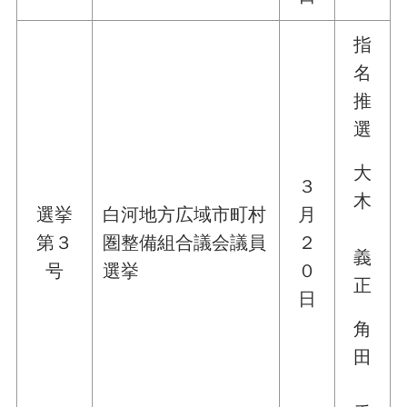
指
名
推
選
大
３
木
選挙
白河地方広域市町村
月
第３
圏整備組合議会議員
２
義
号
選挙
０
正
日
角
田