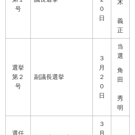
木
号
０
日
義
正
当
選
３
選挙
月
角
第２
副議長選挙
２
田
号
０
日
秀
明
３
選任
月