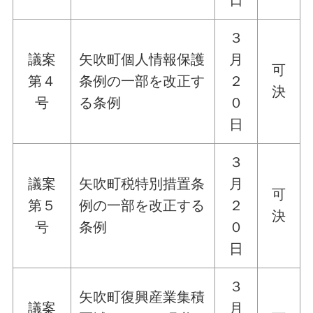
３
議案
矢吹町個人情報保護
月
可
第４
条例の一部を改正す
２
決
号
る条例
０
日
３
議案
矢吹町税特別措置条
月
可
第５
例の一部を改正する
２
決
号
条例
０
日
３
矢吹町復興産業集積
議案
月