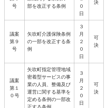
決
号
部を改正する条例
０
日
３
議案
矢吹町介護保険条例
月
可
第９
の一部を改正する条
２
決
号
例
０
日
矢吹町指定管理地域
３
密着型サービスの事
議案
月
業の人員、整備及び
可
第１
２
運営に関する基準を
決
０号
０
定める条例の一部改
日
正する条例