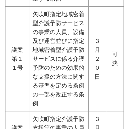
矢吹町指定地域密着
型介護予防サービス
の事業の人員、設備
及び運営並びに指定
３
議案
地域密着型介護予防
月
可
第１
サービスに係る介護
２
決
１号
予防のための効果的
０
な支援の方法に関す
日
る基準を定める条例
の一部を改正する条
例
矢吹町指定介護予防
３
議案
支援等の事業の人員
月