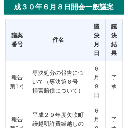
成３０年６月８日開会一般議案
議
議
議案
決
決
件名
番号
月
結
日
果
６
専決処分の報告につ
報告
月
了
いて（専決第６号
第1号
８
承
損害賠償について）
日
６
平成２９年度矢吹町
報告
月
了
繰越明許費繰越しの