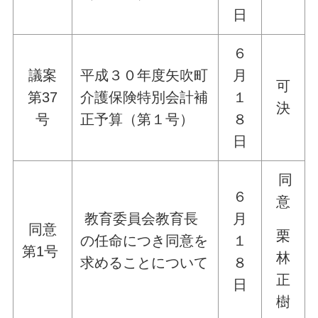
日
６
議案
平成３０年度矢吹町
月
可
第37
介護保険特別会計補
１
決
号
正予算（第１号）
８
日
同
６
意
教育委員会教育長
月
同意
栗
の任命につき同意を
１
第1号
林
求めることについて
８
正
日
樹