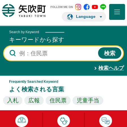
矢吹町 Instagram
矢吹町 Facebo
矢吹町 You
矢吹町 L
矢吹町ホームページ
FOLLOW ME ON
Language
Search by Keyword
キーワードから探す
検索ヘルプ
Frequently Searched Keyword
よく検索される言葉
入札
広報
住民票
児童手当