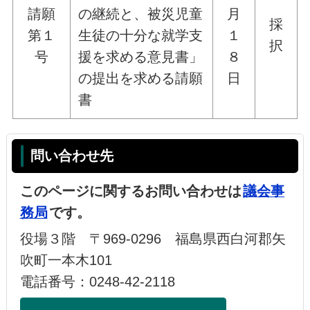
請願
の継続と、被災児童
月
採
第１
生徒の十分な就学支
１
択
号
援を求める意見書」
８
の提出を求める請願
日
書
問い合わせ先
このページに関するお問い合わせは
議会事
務局
です。
役場３階 〒969-0296 福島県西白河郡矢
吹町一本木101
電話番号：0248-42-2118