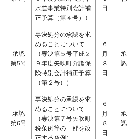
水道事業特別会計補
日
正予算（第４号））
専決処分の承認を求
めることについて
６
承認
（専決第５号平成２
月
承
第5号
９年度矢吹町介護保
８
認
険特別会計補正予算
日
（第２号））
専決処分の承認を求
６
めることについて
承認
月
承
（専決第７号矢吹町
第6号
８
認
税条例等の一部を改
日
正する条例）