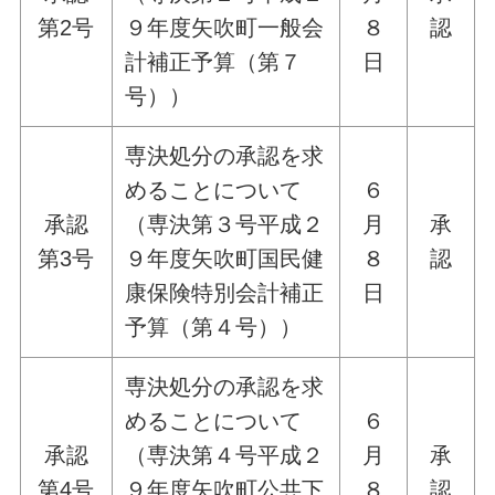
第2号
９年度矢吹町一般会
８
認
計補正予算（第７
日
号））
専決処分の承認を求
めることについて
６
承認
（専決第３号平成２
月
承
第3号
９年度矢吹町国民健
８
認
康保険特別会計補正
日
予算（第４号））
専決処分の承認を求
めることについて
６
承認
（専決第４号平成２
月
承
第4号
９年度矢吹町公共下
８
認