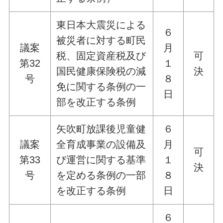
東日本大震災による
６
被災者に対する町民
議案
月
税、固定資産税及び
可
第32
１
国民健康保険税の減
決
号
８
免に関する条例の一
日
部を改正する条例
矢吹町放課後児童健
６
議案
全育成事業の設備及
月
可
第33
び運営に関する基準
１
決
号
を定める条例の一部
８
を改正する条例
日
６