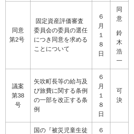
同
６
意
固定資産評価審査
月
同意
委員会の委員の選任
鈴
１
第2号
につき同意を求める
木
８
ことについて
浩
日
一
６
矢吹町長等の給与及
議案
月
び旅費に関する条例
可
第38
１
の一部を改正する条
決
号
８
例
日
国の『被災児童生徒
６