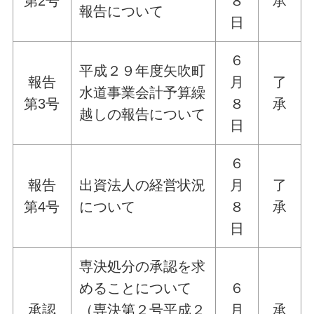
第2号
８
承
報告について
日
６
平成２９年度矢吹町
報告
月
了
水道事業会計予算繰
第3号
８
承
越しの報告について
日
６
報告
出資法人の経営状況
月
了
第4号
について
８
承
日
専決処分の承認を求
めることについて
６
承認
（専決第２号平成２
月
承