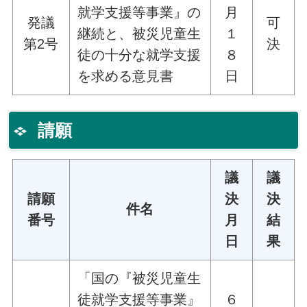
就学支援等事業』の
月
発議
可
継続と、被災児童生
１
第2号
決
徒の十分な就学支援
８
を求める意見書
日
請願
議
議
請願
決
決
件名
番号
月
結
日
果
「国の『被災児童生
徒就学支援等事業』
６