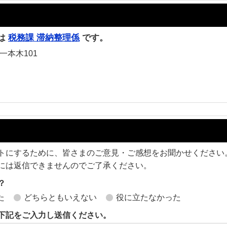
は
税務課 滞納整理係
です。
一本木101
トにするために、皆さまのご意見・ご感想をお聞かせください
には返信できませんのでご了承ください。
？
た
どちらともいえない
役に立たなかった
下記をご入力し送信ください。