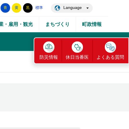
Language
青
黄
黒
標準
業・雇用・観光
まちづくり
町政情報
防災情報
休日当番医
よくある質問