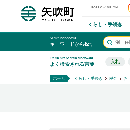
FOLLOW ME ON
矢吹町ホームページ
くらし・手続き
Search by Keyword
キーワードから探す
Frequently Searched Keyword
入札
よく検索される言葉
ホーム
くらし・手続き
税金
お