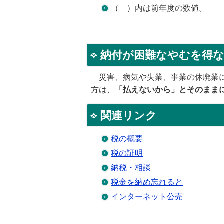
（ ）内は前年度の数値。
納付が困難なやむを得
災害、病気や失業、事業の休廃業に
方は、
「払えないから」とそのままにせ
関連リンク
税の概要
税の証明
納税・相談
税金を納め忘れると
インターネット公売