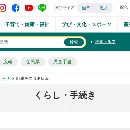
矢吹町 Instagram
矢吹町 Facebook
矢吹町 YouTube
矢吹町 LINE
拡大
配色
文字サイズ
標準
子育て・健康・福祉
学び・文化・スポーツ
産
検索ヘルプ
広報
住民票
児童手当
しらせ
町税等の収納状況
くらし・手続き