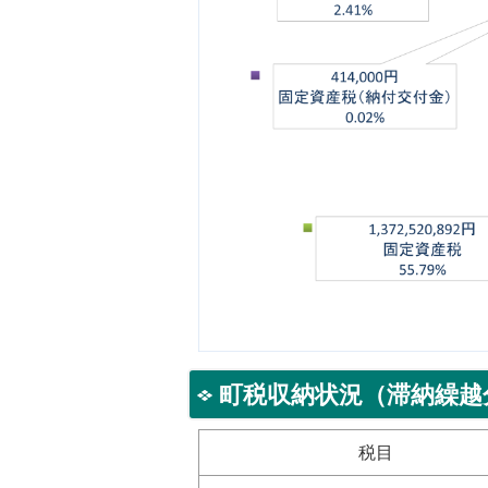
町税収納状況（滞納繰越
税目