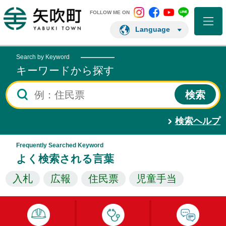
矢吹町 Instagram
矢吹町 Facebo
矢吹町 You
矢吹町 L
矢吹町ホームページ
FOLLOW ME ON
Language
Search by Keyword
キーワードから探す
検索ヘルプ
Frequently Searched Keyword
よく検索される言葉
入札
広報
住民票
児童手当