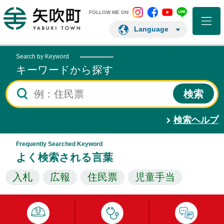
矢吹町 Instagram
矢吹町 Facebo
矢吹町 You
矢吹町 L
矢吹町ホームページ
FOLLOW ME ON
Language
Search by Keyword
キーワードから探す
検索ヘルプ
Frequently Searched Keyword
よく検索される言葉
入札
広報
住民票
児童手当