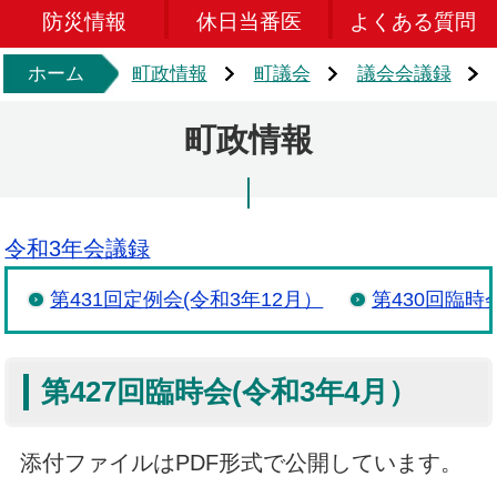
防災情報
休日当番医
よくある質問
ホーム
町政情報
町議会
議会会議録
町政情報
令和3年会議録
第431回定例会(令和3年12月）
第430回臨時
第427回臨時会(令和3年4月）
添付ファイルはPDF形式で公開しています。