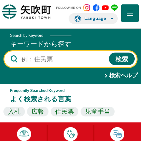
矢吹町 Instagram
矢吹町 Facebo
矢吹町 You
矢吹町 L
矢吹町ホームページ
FOLLOW ME ON
Language
Search by Keyword
キーワードから探す
検索ヘルプ
Frequently Searched Keyword
よく検索される言葉
入札
広報
住民票
児童手当