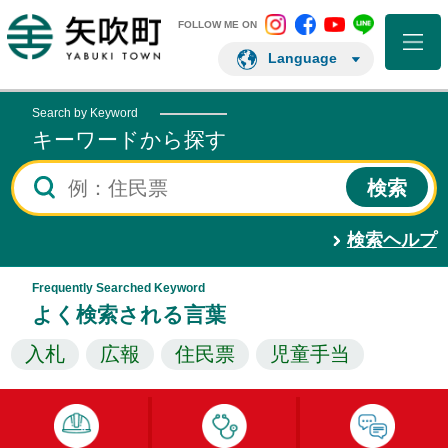
矢吹町 Instagram
矢吹町 Facebo
矢吹町 You
矢吹町 L
矢吹町ホームページ
FOLLOW ME ON
Language
Search by Keyword
キーワードから探す
検索ヘルプ
Frequently Searched Keyword
よく検索される言葉
入札
広報
住民票
児童手当