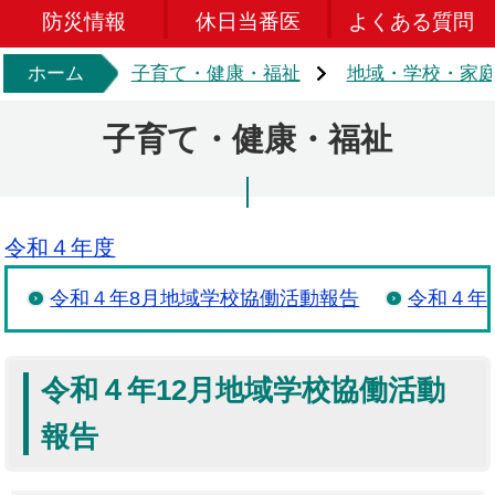
防災情報
休日当番医
よくある質問
ホーム
子育て・健康・福祉
地域・学校・家
子育て・健康・福祉
令和４年度
令和４年8月地域学校協働活動報告
令和４年
令和４年12月地域学校協働活動
報告