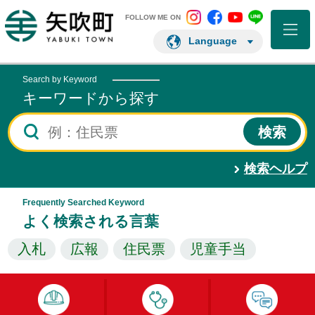
矢吹町 Instagram
矢吹町 Facebo
矢吹町 You
矢吹町 L
矢吹町ホームページ
FOLLOW ME ON
Language
Search by Keyword
キーワードから探す
検索ヘルプ
Frequently Searched Keyword
よく検索される言葉
入札
広報
住民票
児童手当