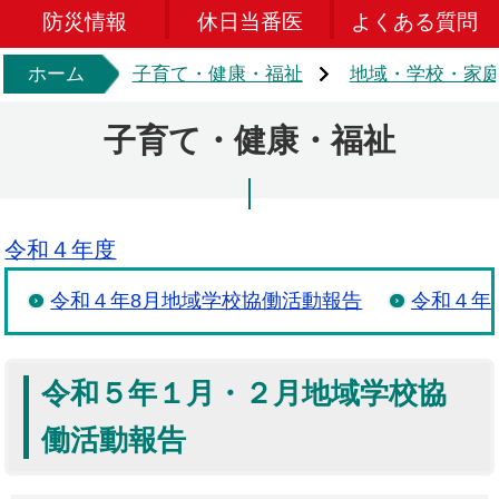
防災情報
休日当番医
よくある質問
ホーム
子育て・健康・福祉
地域・学校・家
子育て・健康・福祉
令和４年度
令和４年8月地域学校協働活動報告
令和４年
令和５年１月・２月地域学校協
働活動報告