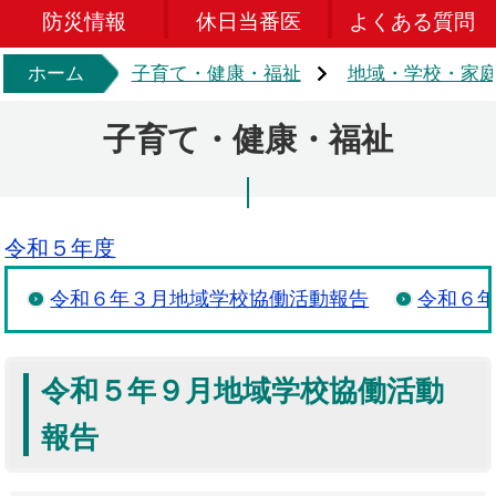
防災情報
休日当番医
よくある質問
ホーム
子育て・健康・福祉
地域・学校・家
子育て・健康・福祉
令和５年度
令和６年３月地域学校協働活動報告
令和６
令和５年９月地域学校協働活動
報告