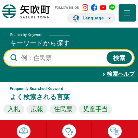
矢吹町 Instagram
矢吹町 Facebo
矢吹町 You
矢吹町 L
矢吹町ホームページ
FOLLOW ME ON
Language
Search by Keyword
キーワードから探す
検索ヘルプ
Frequently Searched Keyword
よく検索される言葉
入札
広報
住民票
児童手当