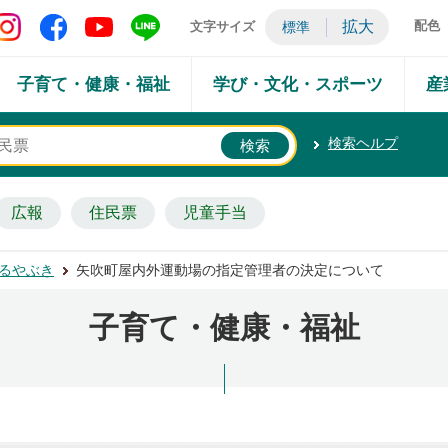
矢吹町 Instagram
矢吹町 Facebook
矢吹町 YouTube
矢吹町 LINE
拡大
配色
文字サイズ
標準
子育て・健康・福祉
学び・文化・スポーツ
産
検索ヘルプ
広報
住民票
児童手当
るやぶき
矢吹町屋内外運動場の指定管理者の決定について
子育て・健康・福祉