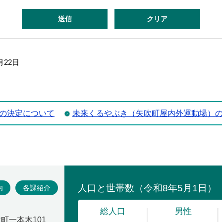
月22日
の決定について
未来くるやぶき（矢吹町屋内外運動場）
場
内
各課紹介
吹町一本木101