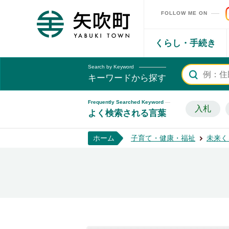
FOLLOW ME ON
矢吹町ホームページ
くらし・手続き
Search by Keyword
キーワードから探す
Frequently Searched Keyword
入札
よく検索される言葉
ホーム
子育て・健康・福祉
未来く