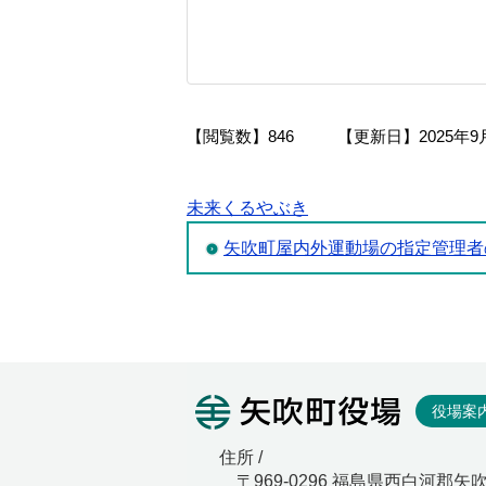
【閲覧数】
846
【更新日】
2025年9
未来くるやぶき
矢吹町屋内外運動場の指定管理者
矢吹町役
役場案
住所 /
〒969-0296 福島県西白河郡矢