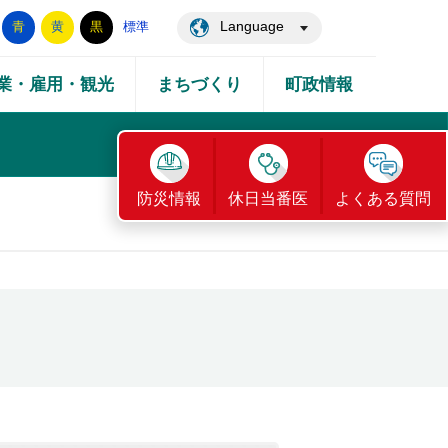
Language
青
黄
黒
標準
業・雇用・観光
まちづくり
町政情報
防災情報
休日当番医
よくある質問