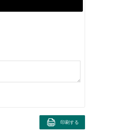
。
印刷する