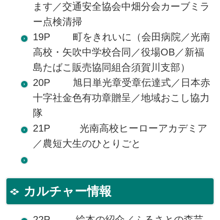
ます／交通安全協会中畑分会カーブミラ
ー点検清掃
19P 町をきれいに（会田病院／光南
高校・矢吹中学校合同／役場OB／新福
島たばこ販売協同組合須賀川支部）
20P 旭日単光章受章伝達式／日本赤
十字社金色有功章贈呈／地域おこし協力
隊
21P 光南高校ヒーローアカデミア
／農短大生のひとりごと
カルチャー情報
22P 絵本の紹介／ふるさとの森芸