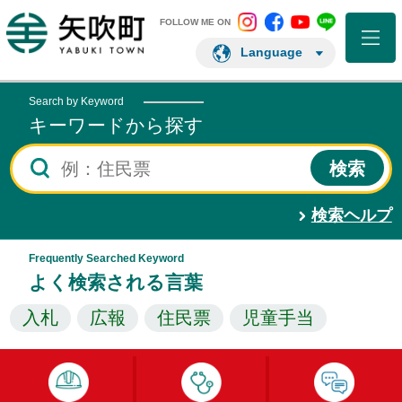
矢吹町 Instagram
矢吹町 Facebo
矢吹町 You
矢吹町 L
矢吹町ホームページ
FOLLOW ME ON
Language
Search by Keyword
キーワードから探す
検索ヘルプ
Frequently Searched Keyword
よく検索される言葉
入札
広報
住民票
児童手当