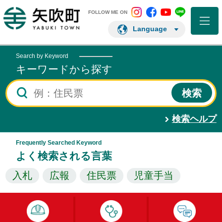
矢吹町 Instagram
矢吹町 Facebo
矢吹町 You
矢吹町 L
矢吹町ホームページ
FOLLOW ME ON
Language
Search by Keyword
キーワードから探す
検索ヘルプ
Frequently Searched Keyword
よく検索される言葉
入札
広報
住民票
児童手当