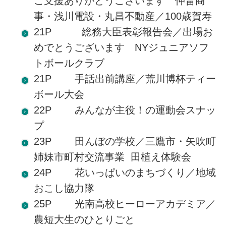
ご支援ありがとうございます 仲畠商
事・浅川電設・丸昌不動産／100歳賀寿
21P 総務大臣表彰報告会／出場お
めでとうございます NYジュニアソフ
トボールクラブ
21P 手話出前講座／荒川博杯ティー
ボール大会
22P みんなが主役！の運動会スナッ
プ
23P 田んぼの学校／三鷹市・矢吹町
姉妹市町村交流事業 田植え体験会
24P 花いっぱいのまちづくり／地域
おこし協力隊
25P 光南高校ヒーローアカデミア／
農短大生のひとりごと