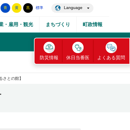
Language
青
黄
黒
標準
業・雇用・観光
まちづくり
町政情報
防災情報
休日当番医
よくある質問
ふるさとの館】
せ