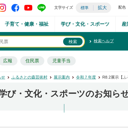
矢吹町 Instagram
矢吹町 Facebook
矢吹町 YouTube
矢吹町 LINE
拡大
配色
文字サイズ
標準
子育て・健康・福祉
学び・文化・スポーツ
産
検索ヘルプ
広報
住民票
児童手当
らせ
ふるさとの森芸術村
展示案内
令和７年度
R8.2展示【
学び・文化・スポーツのお知ら