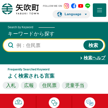
矢吹町 Instagram
矢吹町 Facebo
矢吹町 You
矢吹町 L
矢吹町ホームページ
FOLLOW ME ON
Language
Search by Keyword
キーワードから探す
検索ヘルプ
Frequently Searched Keyword
よく検索される言葉
入札
広報
住民票
児童手当