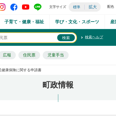
矢吹町 Instagram
矢吹町 Facebook
矢吹町 YouTube
矢吹町 LINE
拡大
配色
文字サイズ
標準
子育て・健康・福祉
学び・文化・スポーツ
産
検索ヘルプ
広報
住民票
児童手当
民健康保険に関する申請書
町政情報