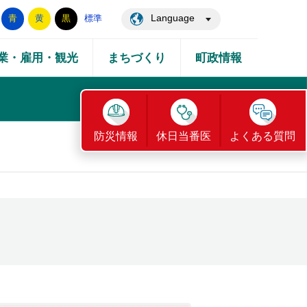
Language
青
黄
黒
標準
業・雇用・観光
まちづくり
町政情報
防災情報
休日当番医
よくある質問