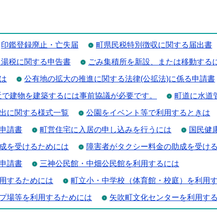
印鑑登録廃止・亡失届
町県民税特別徴収に関する届出書
入湯税に関する申告書
ごみ集積所を新設、または移動する
は
公有地の拡大の推進に関する法律(公拡法)に係る申請書
近で建物を建築するには事前協議が必要です。
町道に水道
出に関する様式一覧
公園をイベント等で利用するときは
申請書
町営住宅に入居の申し込みを行うには
国民健
成を受けるためには
障害者がタクシー料金の助成を受け
申請書
三神公民館・中畑公民館を利用するには
用するためには
町立小・中学校（体育館・校庭）を利用
プ場等を利用するためには
矢吹町文化センターを利用す