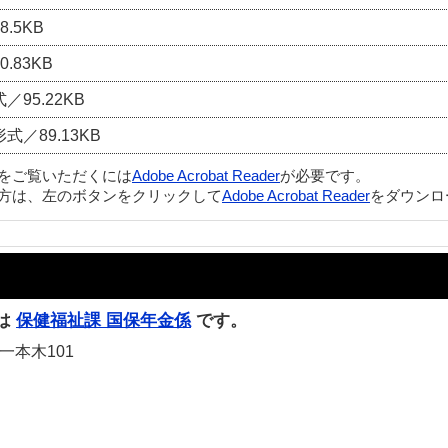
.5KB
.83KB
／95.22KB
形式／89.13KB
ルをご覧いただくには
Adobe Acrobat Reader
が必要です。
方は、左のボタンをクリックして
Adobe Acrobat Reader
をダウンロ
は
保健福祉課 国保年金係
です。
一本木101