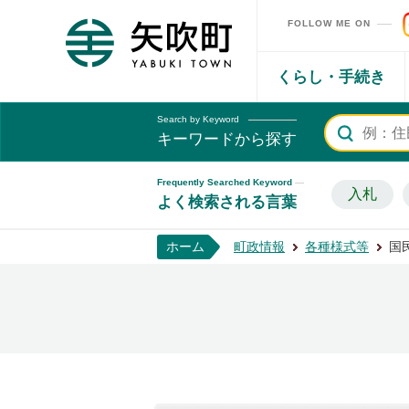
FOLLOW ME ON
矢吹町ホームページ
くらし・手続き
Search by Keyword
キーワードから探す
Frequently Searched Keyword
入札
よく検索される言葉
ホーム
町政情報
各種様式等
国