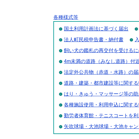
各種様式等
国土利用計画法に基づく届出
法人町民税申告書・納付書
飼い犬の鑑札の再交付を受けるに
4m未満の道路（みなし道路）付
法定外公共物（赤道・水路）の届
道路・建築・都市建設等に関する
はり・きゅう・マッサージ等の助
各種施設使用・利用申込に関する
勤労者体育館・テニスコートを利
矢吹球場・大池球場・大池キャン