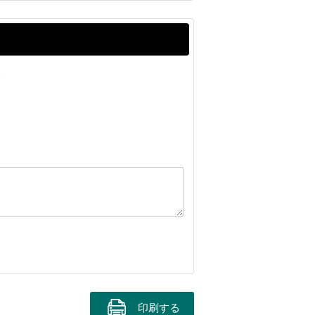
。
印刷する