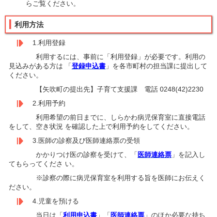
らご覧ください。
利用方法
1.利用登録
利用するには、事前に「利用登録」が必要です。利用の
見込みがある方は 「
登録申込書
」を各市町村の担当課に提出して
ください。
【矢吹町の提出先】子育て支援課 電話 0248(42)2230
2.利用予約
利用希望の前日までに、しらかわ病児保育室に直接電話
をして、空き状況 を確認した上で利用予約をしてください。
3.医師の診察及び医師連絡票の受領
かかりつけ医の診察を受けて、「
医師連絡票
」を記入し
てもらってくださ い。
※診察の際に病児保育室を利用する旨を医師にお伝えく
ださい。
4.児童を預ける
当日は「
利用申込書
」「
医師連絡票
」のほか必要な持ち