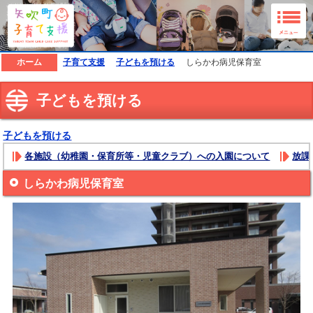
矢吹町子育て支援ホームページ
ホーム
子育て支援
子どもを預ける
しらかわ病児保育室
子どもを預ける
子どもを預ける
各施設（幼稚園・保育所等・児童クラブ）への入園について
放課
しらかわ病児保育室