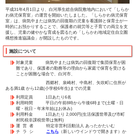
平成31年4月1日より、白河厚生総合病院敷地内において「しらか
わ病児保育室」の運営を開始いたしました。「しらかわ病児保育
室」は、病気中または病気の回復期の児童を看護師と保育士が一
時的にお預かりすることで、保護者の就労等と子育ての両立を支
援し、児童の健やかな育成を図るため「しらかわ地域定住自立圏
構想推進協議会」が開設したものです。
施設について
対象児童 病気中または病気の回復期で集団保育が困
難であり、保護者の勤務等の理由から家庭で保育を受ける
ことが困難な場合で、白河市、
西郷村、泉崎村、中島村、矢吹町に住所が
ある満1歳 から12歳(小学校6年生)までの児童
利用定員 1日あたり6名
利用時間 平日の午前8時から午後6時まで(土曜・日
曜・祝日・年末年始はお休み)
利用料金 1日あたり 2,000円(生活保護世帯及び市町
村民税非課税世帯は無料)
運 営 者 特定非営利活動法人 あったかたいむ
チ ラ シ
こちら
（新しいウインドウで開きます）か