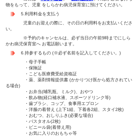
物をもって、児童 をしらかわ病児保育室に預けてください。
5.利用料金を支払う
児童のお迎えの際に、その日の利用料をお支払いくださ
い。
※予約のキャンセルは、必ず当日の午前9時までにしら
かわ病児保育室へ お電話願います。
6.持参するもの (※必ず名前を記入してください。)
・母子手帳
・保険証
・こども医療費受給資格証
・薬、薬剤情報提供書 (かかりつけ医から処方されてい
る場合)
・お弁当(哺乳瓶、ミルク)、おやつ
・飲み物(経口補水液、スポーツドリンク等)
・歯ブラシ、コップ、食事用エプロン
・洋服の着替え (上下1組、下着各2組、スタイ2枚)
・おむつ、おしりふき(必要な場合)
・バスタオル(2枚)
・ビニール袋(着替え用)
・お気に入りのおもちゃ等