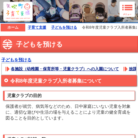
矢吹町子育て支援ホームページ
ホーム
子育て支援
子どもを預ける
令和8年度児童クラブ入所者募集
子どもを預ける
子どもを預ける
各施設（幼稚園・保育所等・児童クラブ）への入園について
放課
令和8年度児童クラブ入所者募集について
児童クラブの目的
保護者が就労、病気等などのため、日中家庭にいない児童を対象
に、適切な遊びや生活の場を与えることにより児童の健全育成を
図ることを目的としています。