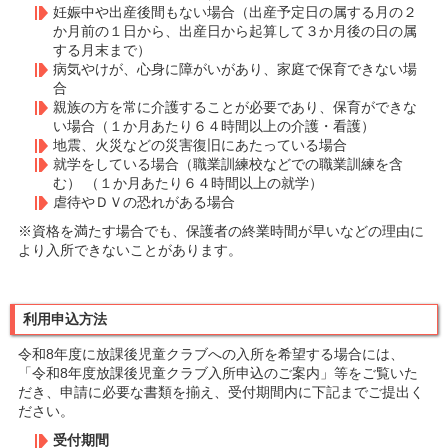
妊娠中や出産後間もない場合（出産予定日の属する月の２
か月前の１日から、出産日から起算して３か月後の日の属
する月末まで）
病気やけが、心身に障がいがあり、家庭で保育できない場
合
親族の方を常に介護することが必要であり、保育ができな
い場合（１か月あたり６４時間以上の介護・看護）
地震、火災などの災害復旧にあたっている場合
就学をしている場合（職業訓練校などでの職業訓練を含
む） （１か月あたり６４時間以上の就学）
虐待やＤＶの恐れがある場合
※資格を満たす場合でも、保護者の終業時間が早いなどの理由に
より入所できないことがあります。
利用申込方法
令和8年度に放課後児童クラブへの入所を希望する場合には、
「令和8年度放課後児童クラブ入所申込のご案内」等をご覧いた
だき、申請に必要な書類を揃え、受付期間内に下記までご提出く
ださい。
受付期間