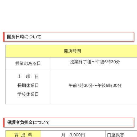
開所日時について
開所時間
授業終了後〜午後6時30分
授業のある日
土 曜 日
長期休業日
午前7時30分〜午後6時30分
学校休業日
保護者負担金について
育 成 料
月 3,000円
口座振替