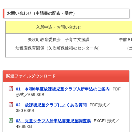
お問い合わせ（申請書の配布・受付）
入所申込・お問い合わせ
矢吹町教育委員会 子育て支援課
午前８
幼稚園保育園係（矢吹町保健福祉センター内）
（
関連ファイルダウンロード
01 令和8年度放課後児童クラブ入所申込のご案内
PDF
形式／659.3KB
02 放課後児童クラブによくある質問
PDF形式／
350.63KB
03 児童クラブ入所申込書兼児童調査票
EXCEL形式／
49.88KB