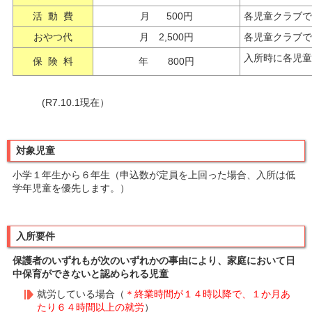
活 動 費
月 500円
各児童クラブで
おやつ代
月 2,500円
各児童クラブで
入所時に各児童
保 険 料
年 800円
(R7.10.1現在）
対象児童
小学１年生から６年生（申込数が定員を上回った場合、入所は低
学年児童を優先します。）
入所要件
保護者のいずれもが次のいずれかの事由により、家庭において日
中保育ができないと認められる児童
就労している場合（
＊終業時間が１４時以降で、１か月あ
たり６４時間以上の就労
）