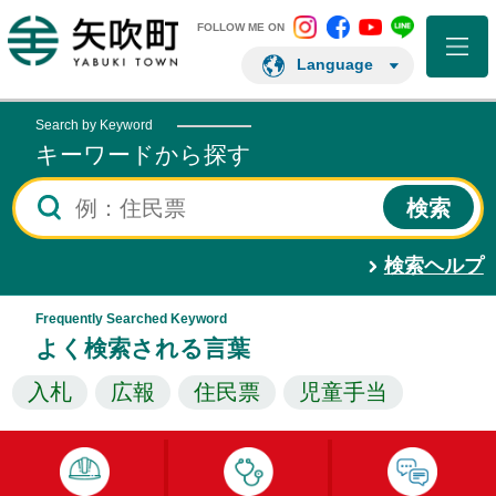
矢吹町 Instagram
矢吹町 Facebo
矢吹町 You
矢吹町 L
矢吹町ホームページ
FOLLOW ME ON
Language
Search by Keyword
キーワードから探す
検索ヘルプ
Frequently Searched Keyword
よく検索される言葉
入札
広報
住民票
児童手当