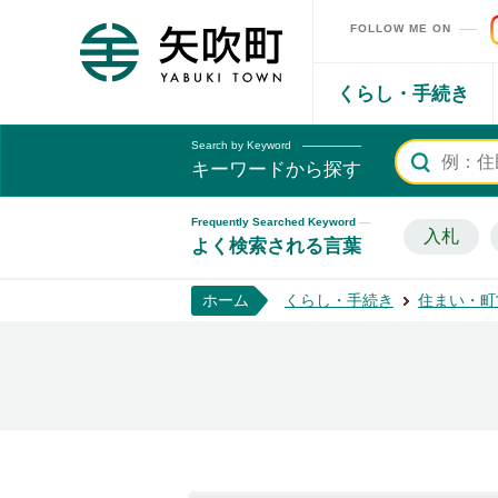
FOLLOW ME ON
矢吹町ホームページ
くらし・手続き
Search by Keyword
キーワードから探す
Frequently Searched Keyword
入札
よく検索される言葉
ホーム
くらし・手続き
住まい・町