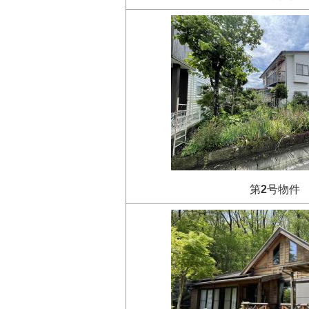
第
2
号物件