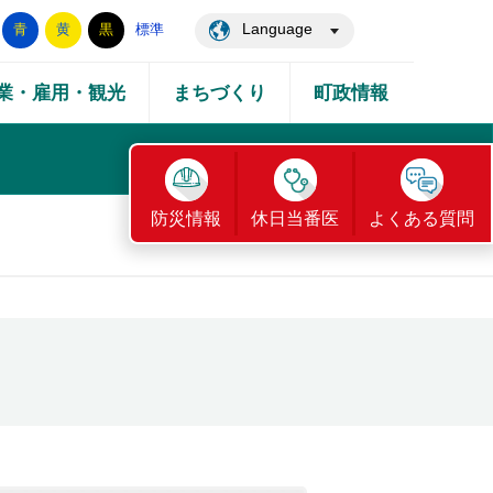
Language
青
黄
黒
標準
業・雇用・観光
まちづくり
町政情報
防災情報
休日当番医
よくある質問