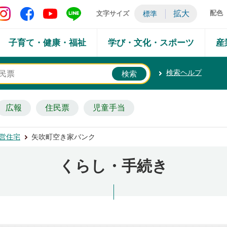
矢吹町 Instagram
矢吹町 Facebook
矢吹町 YouTube
矢吹町 LINE
拡大
配色
文字サイズ
標準
子育て・健康・福祉
学び・文化・スポーツ
産
検索ヘルプ
広報
住民票
児童手当
営住宅
矢吹町空き家バンク
くらし・手続き