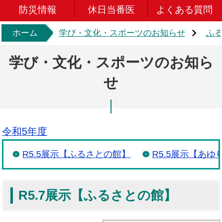
防災情報
休日当番医
よくある質問
ホーム
学び・文化・スポーツのお知らせ
ふ
学び・文化・スポーツのお知ら
せ
令和5年度
R5.5展示【ふるさとの館】
R5.5展示【あゆ
R5.7展示【ふるさとの館】