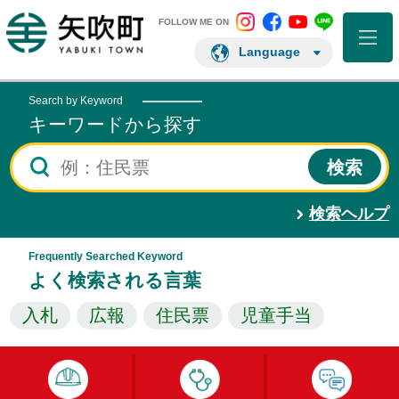
矢吹町 Instagram
矢吹町 Facebo
矢吹町 You
矢吹町 L
矢吹町ホームページ
FOLLOW ME ON
Language
Search by Keyword
キーワードから探す
検索ヘルプ
Frequently Searched Keyword
よく検索される言葉
入札
広報
住民票
児童手当