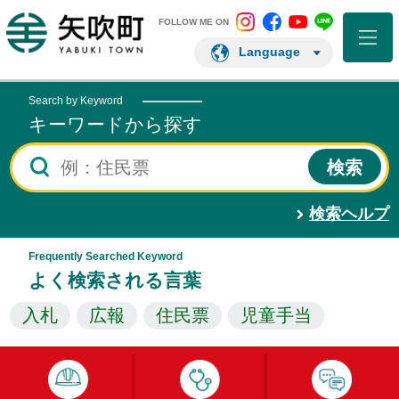
矢吹町 Instagram
矢吹町 Facebo
矢吹町 You
矢吹町 L
矢吹町ホームページ
FOLLOW ME ON
Language
Search by Keyword
キーワードから探す
検索ヘルプ
Frequently Searched Keyword
よく検索される言葉
入札
広報
住民票
児童手当