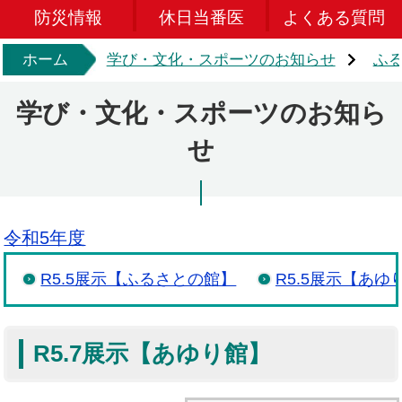
防災情報
休日当番医
よくある質問
ホーム
学び・文化・スポーツのお知らせ
ふ
学び・文化・スポーツのお知ら
せ
令和5年度
R5.5展示【ふるさとの館】
R5.5展示【あゆ
R5.7展示【あゆり館】