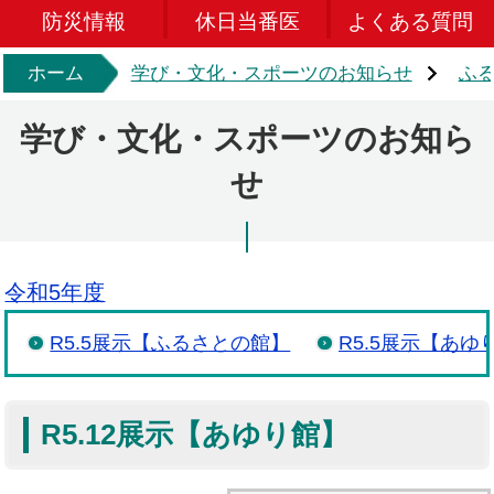
防災情報
休日当番医
よくある質問
ホーム
学び・文化・スポーツのお知らせ
ふ
学び・文化・スポーツのお知ら
せ
令和5年度
R5.5展示【ふるさとの館】
R5.5展示【あゆ
R5.12展示【あゆり館】