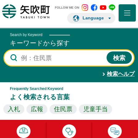
矢吹町 Instagram
矢吹町 Facebo
矢吹町 You
矢吹町 L
矢吹町ホームページ
FOLLOW ME ON
Language
Search by Keyword
キーワードから探す
検索ヘルプ
Frequently Searched Keyword
よく検索される言葉
入札
広報
住民票
児童手当