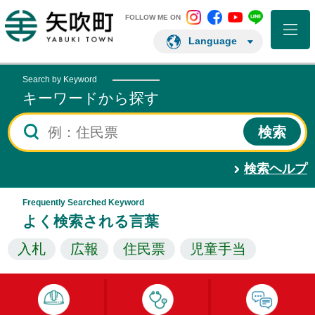
矢吹町 Instagram
矢吹町 Facebo
矢吹町 You
矢吹町 L
矢吹町ホームページ
FOLLOW ME ON
Language
Search by Keyword
キーワードから探す
検索ヘルプ
Frequently Searched Keyword
よく検索される言葉
入札
広報
住民票
児童手当