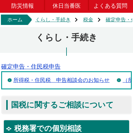
防災情報
休日当番医
よくある質問
ホーム
くらし・手続き
税金
確定申告・
くらし・手続き
確定申告・住民税申告
所得税・住民税 申告相談会のお知らせ
（
国税に関するご相談について
税務署での個別相談