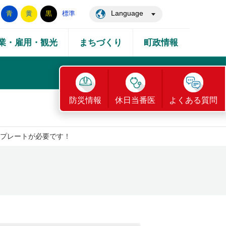
Language
青
黄
黒
標準
業・雇用・観光
まちづくり
町政情報
防災情報
休日当番医
よくある質問
プレートが必要です！