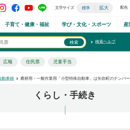
矢吹町 Instagram
矢吹町 Facebook
矢吹町 YouTube
矢吹町 LINE
拡大
配色
文字サイズ
標準
子育て・健康・福祉
学び・文化・スポーツ
産
検索ヘルプ
広報
住民票
児童手当
自動車税
農耕用・一般作業用「小型特殊自動車」は矢吹町のナンバー
くらし・手続き