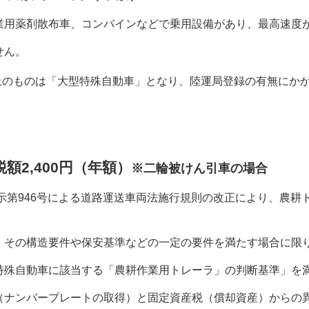
業用薬剤散布車、コンバインなどで乗用設備があり、最高速度が3
せん。
以上のものは「大型特殊自動車」となり、陸運局登録の有無にか
。
2,400円（年額）
※二輪被けん引車の場合
示第946号による道路運送車両法施行規則の改正により、農耕
その構造要件や保安基準などの一定の要件を満たす場合に限
殊自動車に該当する「農耕作業用トレーラ」の判断基準」を
ナンバープレートの取得）と固定資産税（償却資産）からの