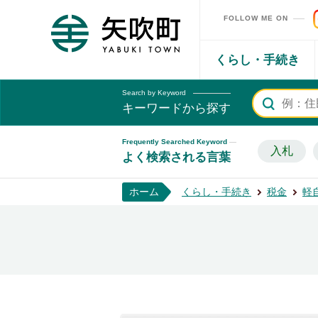
FOLLOW ME ON
矢吹町ホームページ
くらし・手続き
Search by Keyword
キーワードから探す
Frequently Searched Keyword
入札
よく検索される言葉
ホーム
くらし・手続き
税金
軽