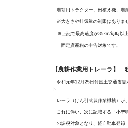
農耕用トラクター、
田植え機、農
※大きさや排気量の制限はありま
※上記で最高速度が35km/毎時
固定資産税の申告対象です
【農耕作業用トレーラ】 税額
令和元年12月25日付国土交通省告
ト
レーラ（けん引式農作業機械）が、
これに伴い、次に記載する「小型特
の課税対象となり、軽自動車登録（