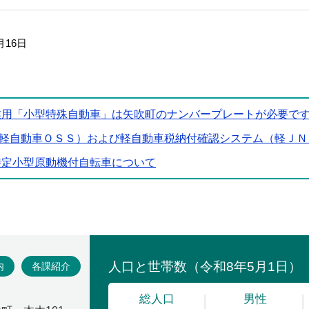
月16日
業用「小型特殊自動車」は矢吹町のナンバープレートが必要で
軽自動車ＯＳＳ）および軽自動車税納付確認システム（軽ＪＮ
特定小型原動機付自転車について
場
内
各課紹介