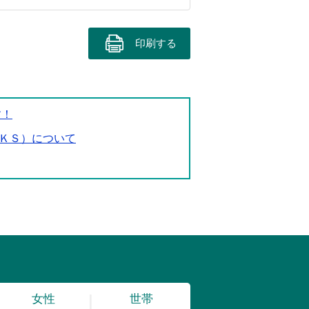
印刷する
す！
ＫＳ）について