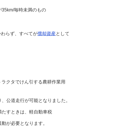
5km/毎時未満のもの
かわらず、すべてが
償却資産
として
トラクタでけん引する農耕作業用
り、公道走行が可能となりました。
満たすときは、軽自動車税
異動が必要となります。