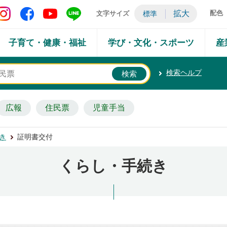
矢吹町 Instagram
矢吹町 Facebook
矢吹町 YouTube
矢吹町 LINE
拡大
配色
文字サイズ
標準
子育て・健康・福祉
学び・文化・スポーツ
産
検索ヘルプ
広報
住民票
児童手当
き
証明書交付
くらし・手続き