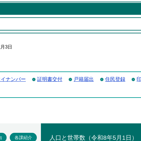
2月3日
マイナンバー
証明書交付
戸籍届出
住民登録
場
内
各課紹介