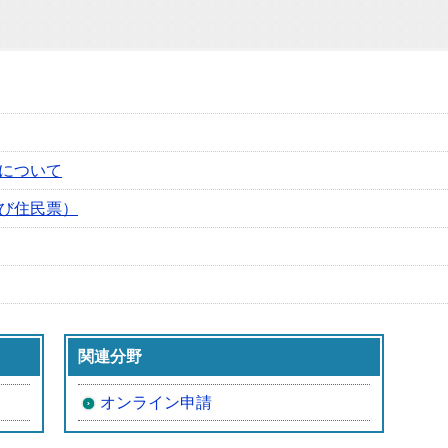
について
び住民票）
関連分野
オンライン申請