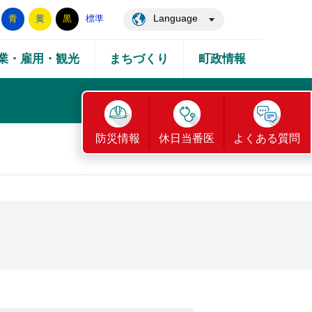
Language
青
黄
黒
標準
業・雇用・観光
まちづくり
町政情報
防災情報
休日当番医
よくある質問