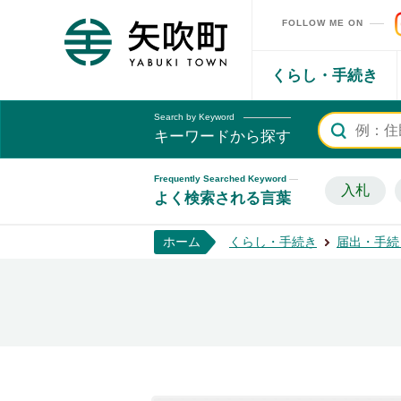
FOLLOW ME ON
矢吹町ホームページ
くらし・手続き
Search by Keyword
キーワードから探す
Frequently Searched Keyword
入札
よく検索される言葉
ホーム
くらし・手続き
届出・手続