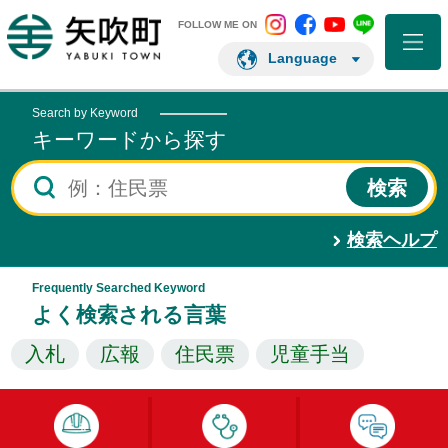
矢吹町 Instagram
矢吹町 Facebo
矢吹町 You
矢吹町 L
矢吹町ホームページ
FOLLOW ME ON
Language
Search by Keyword
キーワードから探す
検索ヘルプ
Frequently Searched Keyword
よく検索される言葉
入札
広報
住民票
児童手当