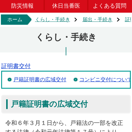
防災情報
休日当番医
よくある質問
ホーム
くらし・手続き
届出・手続き
証
くらし・手続き
証明書交付
戸籍証明書の広域交付
コンビニ交付につい
戸籍証明書の広域交付
令和６年３月１日から、戸籍法の一部を改正