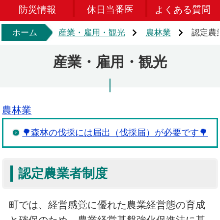
防災情報
休日当番医
よくある質問
ホーム
産業・雇用・観光
農林業
認定農
産業・雇用・観光
農林業
🌳森林の伐採には届出（伐採届）が必要です🌳
認定農業者制度
町では、経営感覚に優れた農業経営態の育成