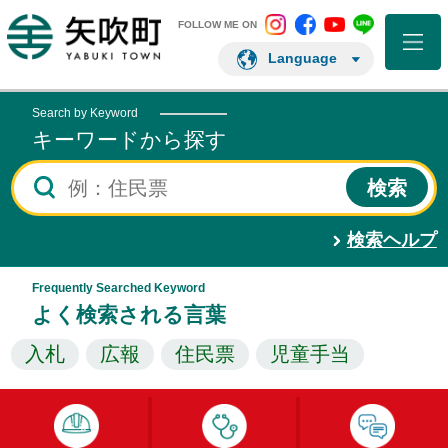
矢吹町 Instagram
矢吹町 Facebo
矢吹町 You
矢吹町 L
矢吹町ホームページ
FOLLOW ME ON
Language
Search by Keyword
キーワードから探す
検索ヘルプ
Frequently Searched Keyword
よく検索される言葉
入札
広報
住民票
児童手当