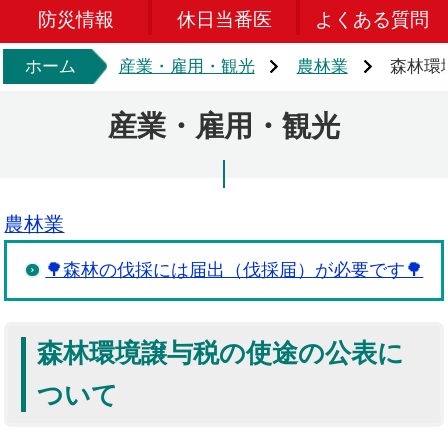
防災情報
休日当番医
よくある質問
ホーム
産業・雇用・観光
農林業
森林環
産業・雇用・観光
農林業
🌳森林の伐採には届出（伐採届）が必要です🌳
森林環境譲与税の使途の公表に
ついて