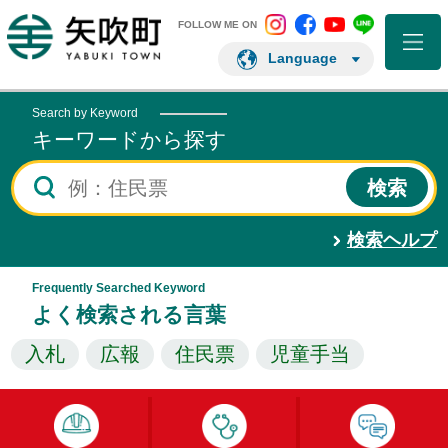
矢吹町 Instagram
矢吹町 Facebo
矢吹町 You
矢吹町 L
矢吹町ホームページ
FOLLOW ME ON
Language
Search by Keyword
キーワードから探す
検索ヘルプ
Frequently Searched Keyword
よく検索される言葉
入札
広報
住民票
児童手当