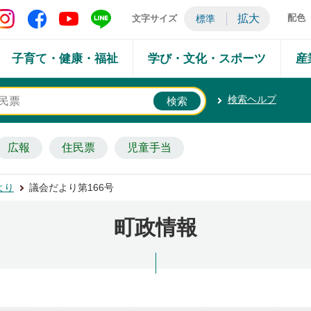
矢吹町 Instagram
矢吹町 Facebook
矢吹町 YouTube
矢吹町 LINE
拡大
配色
文字サイズ
標準
子育て・健康・福祉
学び・文化・スポーツ
産
検索ヘルプ
広報
住民票
児童手当
より
議会だより第166号
町政情報