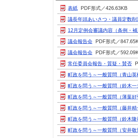
表紙
PDF形式／426.63KB
議長年頭あいさつ・議員定数削
12月定例会審議内容（条例・
議会報告会
PDF形式／847.65
議会報告会
PDF形式／592.09
常任委員会報告・質疑・賛否
町政を問う～一般質問（青山英
町政を問う～一般質問（鈴木一
町政を問う～一般質問（薄葉好
町政を問う～一般質問（藤井精
町政を問う～一般質問（鈴木隆
町政を問う～一般質問（安井敬