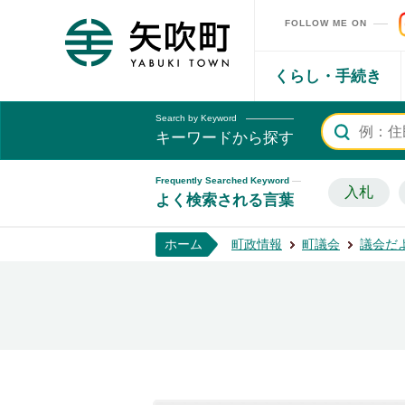
FOLLOW ME ON
矢吹町ホームページ
くらし・手続き
Search by Keyword
キーワードから探す
Frequently Searched Keyword
入札
よく検索される言葉
ホーム
町政情報
町議会
議会だ