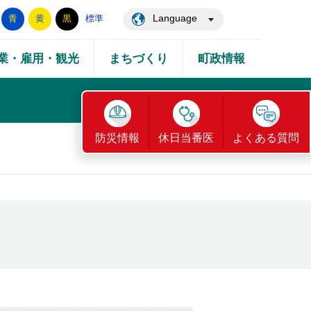
Language
青
黄
黒
標準
業・雇用・観光
まちづくり
町政情報
防災情報
休日当番医
よくある質問