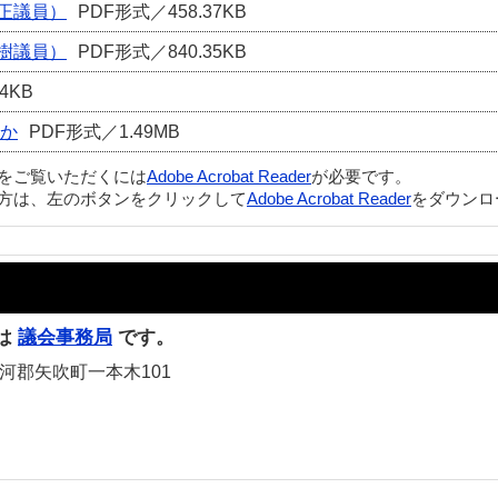
正議員）
PDF形式／458.37KB
樹議員）
PDF形式／840.35KB
4KB
ほか
PDF形式／1.49MB
ルをご覧いただくには
Adobe Acrobat Reader
が必要です。
方は、左のボタンをクリックして
Adobe Acrobat Reader
をダウンロ
は
議会事務局
です。
白河郡矢吹町一本木101