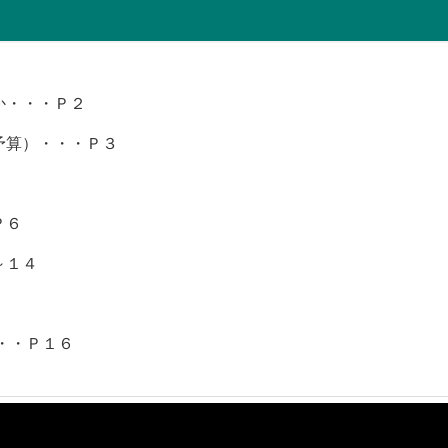
か・・・Ｐ２
予算）・・・Ｐ３
Ｐ６
～１４
・・Ｐ１６