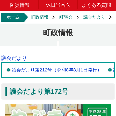
防災情報
休日当番医
よくある質問
ホーム
町政情報
町議会
議会だより
町政情報
議会だより
議会だより第212号（令和8年8月1日発行）
議会だより第172号