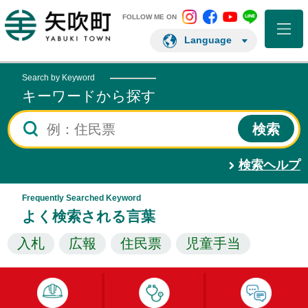
矢吹町 Instagram
矢吹町 Facebo
矢吹町 You
矢吹町 L
矢吹町ホームページ
FOLLOW ME ON
Language
Search by Keyword
キーワードから探す
検索ヘルプ
Frequently Searched Keyword
よく検索される言葉
入札
広報
住民票
児童手当