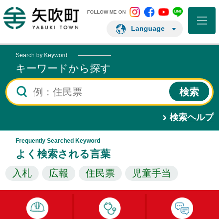
矢吹町 Instagram
矢吹町 Facebo
矢吹町 You
矢吹町 L
矢吹町ホームページ
FOLLOW ME ON
Language
Search by Keyword
キーワードから探す
検索ヘルプ
Frequently Searched Keyword
よく検索される言葉
入札
広報
住民票
児童手当