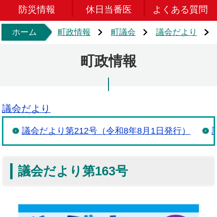
防災情報
休日当番医
よくある質問
ホーム
町政情報
町議会
議会だより
町政情報
議会だより
議会だより第212号（令和8年8月1日発行）
議会だより第163号