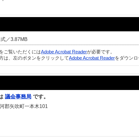
式／3.87MB
ルをご覧いただくには
Adobe Acrobat Reader
が必要です。
方は、左のボタンをクリックして
Adobe Acrobat Reader
をダウンロ
は
議会事務局
です。
白河郡矢吹町一本木101