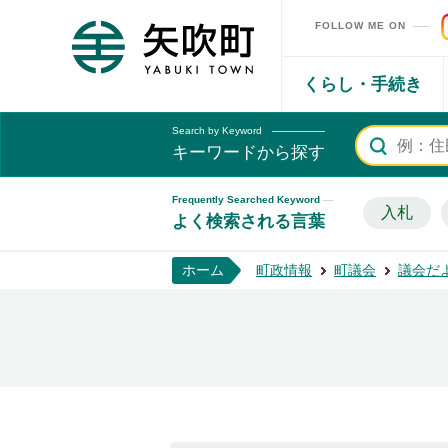
FOLLOW ME ON
矢吹町ホームページ
くらし・手続き
Search by Keyword
キーワードから探す
Frequently Searched Keyword
入札
よく検索される言葉
ホーム
町政情報
町議会
議会だ