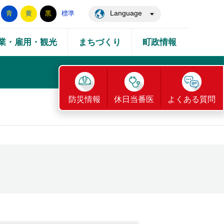
Language
青
黄
黒
標準
業・雇用・観光
まちづくり
町政情報
防災情報
休日当番医
よくある質問