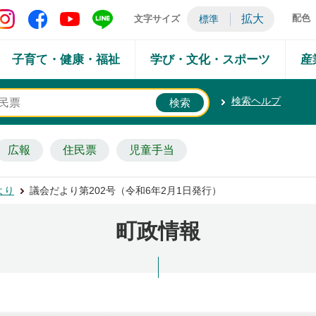
矢吹町 Instagram
矢吹町 Facebook
矢吹町 YouTube
矢吹町 LINE
拡大
配色
文字サイズ
標準
子育て・健康・福祉
学び・文化・スポーツ
産
検索ヘルプ
広報
住民票
児童手当
より
議会だより第202号（令和6年2月1日発行）
町政情報