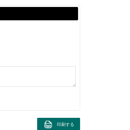
。
印刷する