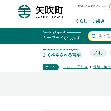
FOLLOW ME ON
矢吹町ホームページ
くらし・手続き
Search by Keyword
キーワードから探す
Frequently Searched Keyword
入札
よく検索される言葉
ホーム
くらし・手続き
保険・年金