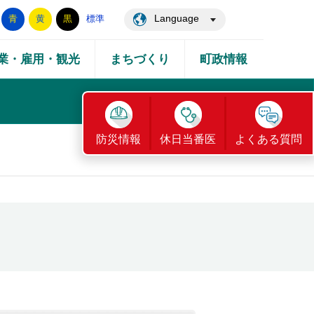
Language
青
黄
黒
標準
業・雇用・観光
まちづくり
町政情報
防災情報
休日当番医
よくある質問