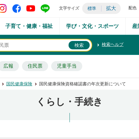
矢吹町 Instagram
矢吹町 Facebook
矢吹町 YouTube
矢吹町 LINE
拡大
配色
文字サイズ
標準
子育て・健康・福祉
学び・文化・スポーツ
産
検索ヘルプ
広報
住民票
児童手当
国民健康保険
国民健康保険資格確認書の年次更新について
くらし・手続き