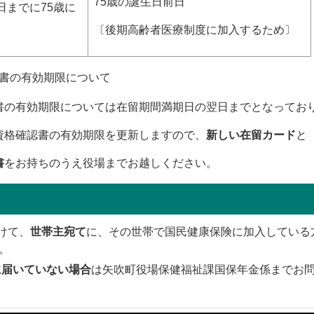
75歳の誕生日前日
0日までに75歳に
〔後期高齢者医療制度に加入するため〕
書の有効期限について
の有効期限については在留期間満期日の翌日までとなってお
格確認書の有効期限を更新しますので、
新しい在留カード
と
書
をお持ちのうえ役場までお越しください。
かけて、
世帯主宛て
に、その世帯で国民健康保険に加入している
。
に届いていない場合
は矢吹町役場保健福祉課国保年金係までお