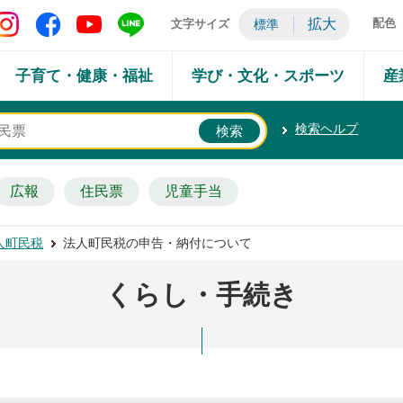
矢吹町 Instagram
矢吹町 Facebook
矢吹町 YouTube
矢吹町 LINE
拡大
配色
文字サイズ
標準
子育て・健康・福祉
学び・文化・スポーツ
産
検索ヘルプ
広報
住民票
児童手当
人町民税
法人町民税の申告・納付について
くらし・手続き