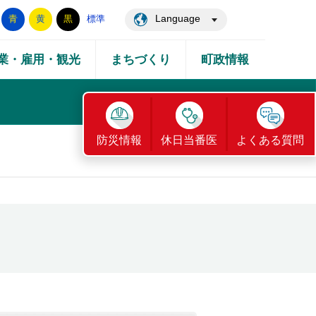
Language
青
黄
黒
標準
業・雇用・観光
まちづくり
町政情報
防災情報
休日当番医
よくある質問