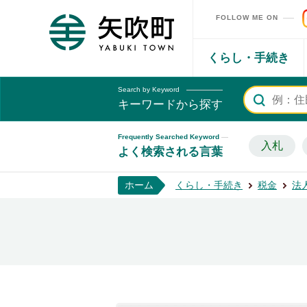
FOLLOW ME ON
矢吹町ホームページ
くらし・手続き
Search by Keyword
キーワードから探す
Frequently Searched Keyword
入札
よく検索される言葉
ホーム
くらし・手続き
税金
法