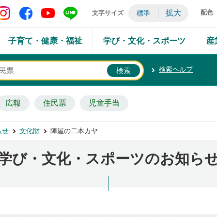
矢吹町 Instagram
矢吹町 Facebook
矢吹町 YouTube
矢吹町 LINE
拡大
配色
文字サイズ
標準
子育て・健康・福祉
学び・文化・スポーツ
産
検索ヘルプ
広報
住民票
児童手当
らせ
文化財
陣屋の二本カヤ
学び・文化・スポーツのお知ら