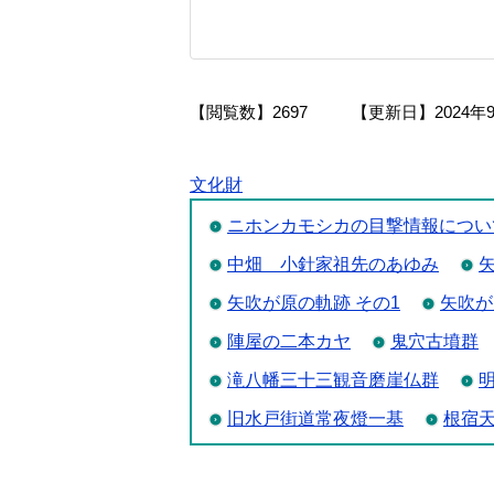
【閲覧数】
2697
【更新日】
2024年
文化財
ニホンカモシカの目撃情報につい
中畑 小針家祖先のあゆみ
矢吹が原の軌跡 その1
矢吹が
陣屋の二本カヤ
鬼穴古墳群
滝八幡三十三観音磨崖仏群
旧水戸街道常夜燈一基
根宿