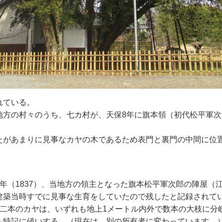
れている。
地方の村々のうち、七カ村が、天保8年に旗本領（初代松平軍
たがあまりに見事なカヤの木であるため表門と裏門の中間に位
年（1837）、当地方の領主となった旗本松平軍次郎の陣屋（
建築当時すでに見事な生育をしていたので残したと記録されて
二本のカヤは、いずれも地上1メートル内外で数本の大枝に分
も特記に値いする。（現在は、別の所有者に変わっています。