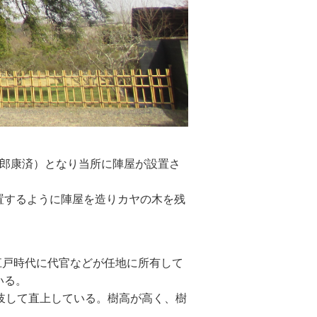
次郎康済）となり当所に陣屋が設置さ
置するように陣屋を造りカヤの木を残
江戸時代に代官などが任地に所有して
いる。
岐して直上している。樹高が高く、樹
）