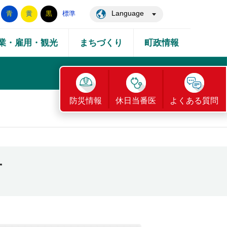
Language
青
黄
黒
標準
業・雇用・観光
まちづくり
町政情報
防災情報
休日当番医
よくある質問
せ