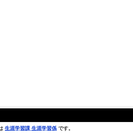
は
生涯学習課 生涯学習係
です。