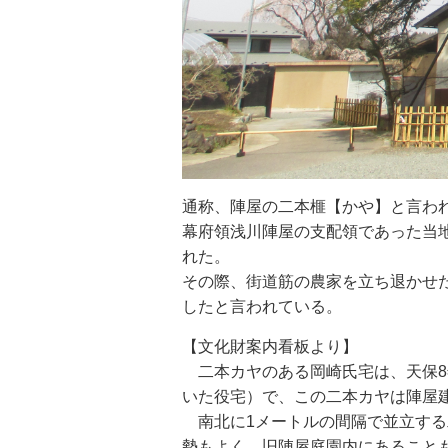
通称、陣屋の二本榧【かや】と言わ
幕府領浅川陣屋の支配領であった当
れた。
その際、街道筋の農家を立ち退かせ
したと言われている。
【文化財案内看板より】
二本カヤのある岡崎氏宅は、天保8
いた役宅）で、この二本カヤは陣屋
南北に1メートルの間隔で並立する
勢もよく、旧陣屋庭園内にあること