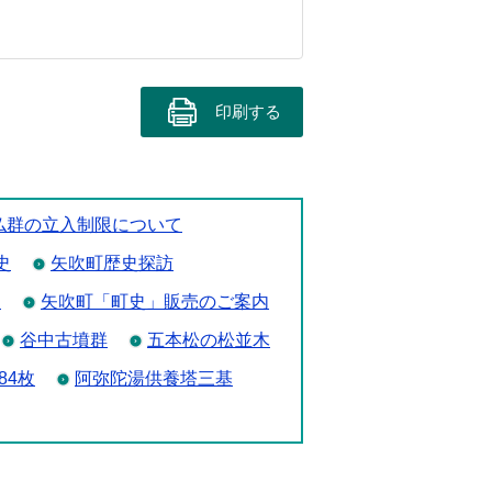
印刷する
仏群の立入制限について
史
矢吹町歴史探訪
て
矢吹町「町史」販売のご案内
谷中古墳群
五本松の松並木
84枚
阿弥陀湯供養塔三基