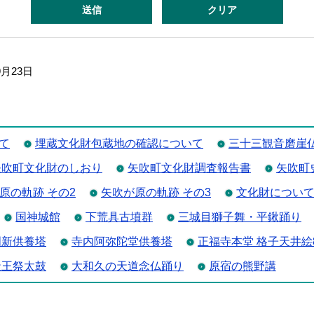
9月23日
て
埋蔵文化財包蔵地の確認について
三十三観音磨崖
矢吹町文化財のしおり
矢吹町文化財調査報告書
矢吹町
原の軌跡 その2
矢吹が原の軌跡 その3
文化財につい
国神城館
下荒具古墳群
三城目獅子舞・平鍬踊り
明新供養塔
寺内阿弥陀堂供養塔
正福寺本堂 格子天井絵
天王祭太鼓
大和久の天道念仏踊り
原宿の熊野講