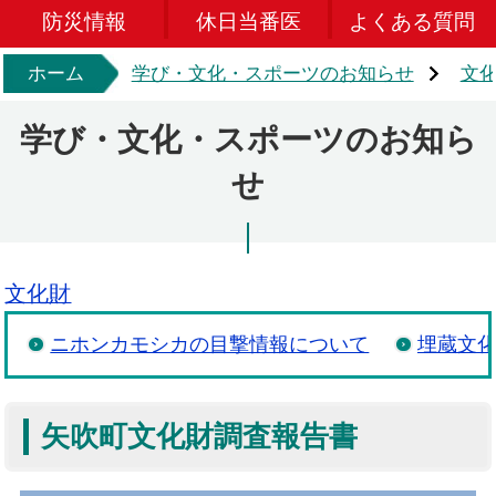
防災情報
休日当番医
よくある質問
ホーム
学び・文化・スポーツのお知らせ
文
学び・文化・スポーツのお知ら
せ
文化財
ニホンカモシカの目撃情報について
埋蔵文
矢吹町文化財調査報告書