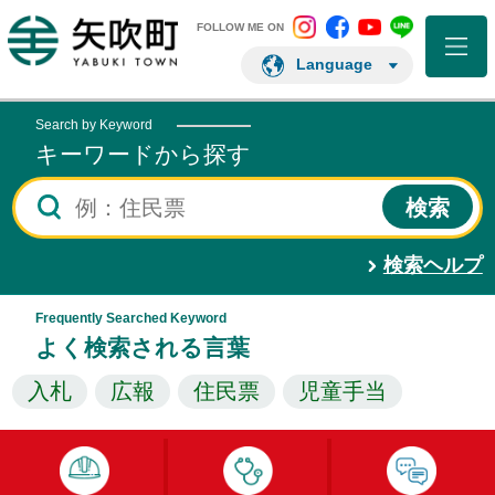
矢吹町 Instagram
矢吹町 Facebo
矢吹町 You
矢吹町 L
矢吹町ホームページ
FOLLOW ME ON
Language
Search by Keyword
キーワードから探す
検索ヘルプ
Frequently Searched Keyword
よく検索される言葉
入札
広報
住民票
児童手当